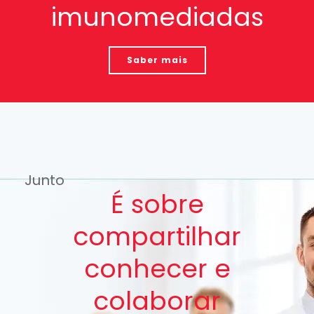
imunomediadas
Saber mais
Junto
É sobre
compartilhar
conhecer e
colaborar