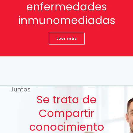
enfermedades
inmunomediadas
Leer más
Juntos
Se trata de
Compartir
conocimiento