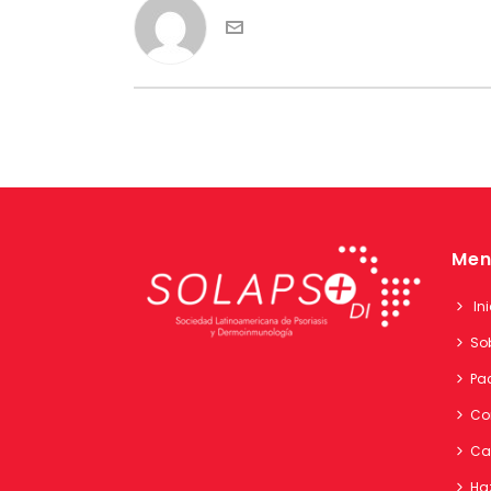
Men
Ini
So
Pa
Co
Ca
Ha