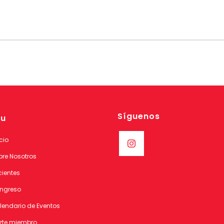
Síguenos
u
cio
bre Nosotros
cientes
ngreso
lendario de Eventos
zte miembro